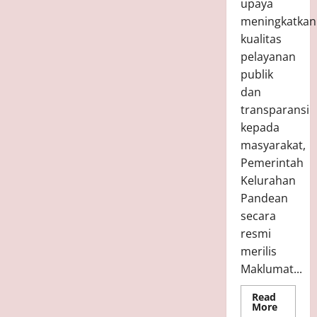
upaya
6
n
S
Juni
meningkatkan
g
P
7,
kualitas
2025
k
)
Mei
pelayanan
a
B
13,
2026
t
a
publik
r
dan
u
Mei
transparansi
12,
kepada
2026
Mei
masyarakat,
11,
Pemerintah
2026
Kelurahan
Pandean
secara
resmi
merilis
Maklumat...
Read
Read
More
more