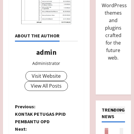
WordPress
themes
and
plugins
crafted
ABOUT THE AUTHOR
for the
future
admin
web.
Administrator
Visit Website
View All Posts
P
Previous:
TRENDING
B
KONTAK PETUGAS PPID
NEWS
o
PEMBANTU OPD
P
Next:
Berita
Berita
Berita
Berita
Berita
Berit
y