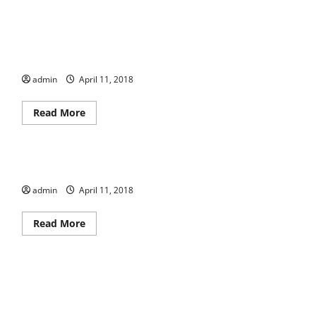
PROFIL KELURAHAN PANDEAN
admin
April 11, 2018
Read
Read More
more
Berita
about
PROFIL
REKAPITULASI
KELURAHAN
PANDEAN
BAGAN STRUKTUR ORGANISASI KELURAHAN PANDEAN
KONSULTASI
admin
April 11, 2018
PENGADUAN
Read
Read More
more
about
BAGAN
TAHUN 2025
STRUKTUR
ORGANISASI
KELURAHAN
PANDEAN
admin
Juni 7, 2025