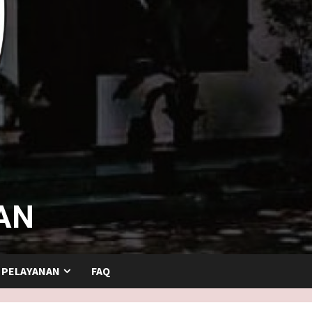
AN
 PELAYANAN
FAQ