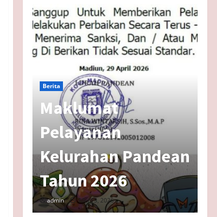
Berita
FAQ PELAYANAN KELURAHAN
PANDEAN
September 25, 2025
4
Berita
REKAPITULASI KONSULTASI
Berita
Be
PENGADUAN TAHUN 2025
Juni 7, 2025
Maklumat
P
5
Pelayanan
w
Kelurahan Pandean
T
Tahun 2026
m
admin
Mei 13, 2026
a