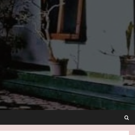
Berita
Pelayanan Prima wujudkan
IPP SKM Tahun 2025
meningkat
2
Mei 12, 2026
Berita
Kelurahan Pandean Resmikan
Standar Pelayanan (SP) Baru
Mei 11, 2026