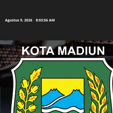
Skip
to
content
Agustus 9, 2026
8:03:57 AM