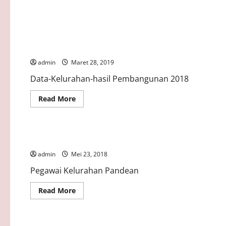
Program dan Kegiatan
DATA KELURAHAN HASIL PEMBANGUNAN TAHUN 2018
admin
Maret 28, 2019
Data-Kelurahan-hasil Pembangunan 2018
Read
Read More
more
about
Data Pegawai
DATA
KELURAHAN
HASIL
DATA PEGAWAI KELURAHAN PANDEAN
PEMBANGUNAN
TAHUN
admin
Mei 23, 2018
2018
Pegawai Kelurahan Pandean
Read
Read More
more
about
DATA
PEGAWAI
KELURAHAN