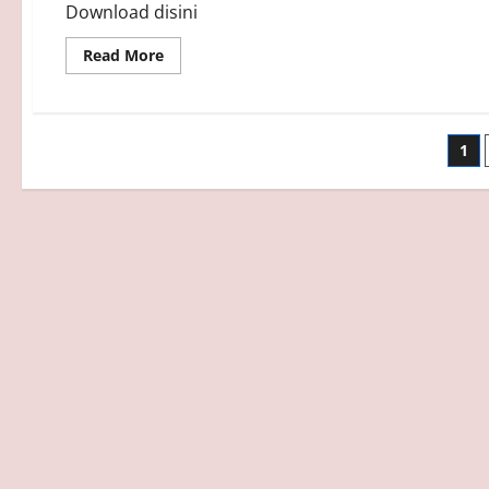
Download disini
Read
Read More
more
about
SK
RT/RW
KELURAHAN
PANDEAN
Pa
1
po