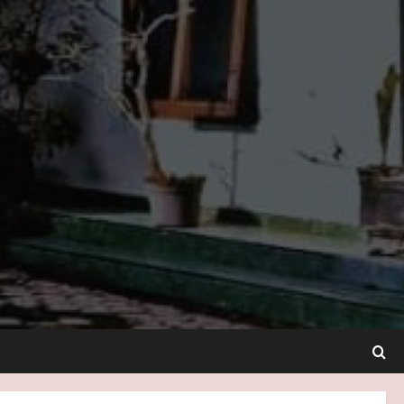
Berita
Pelayanan Prima wujudkan
IPP SKM Tahun 2025
meningkat
2
Mei 12, 2026
Berita
Kelurahan Pandean Resmikan
Standar Pelayanan (SP) Baru
Mei 11, 2026