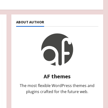
3
Berita
FAQ PELAYANAN KELURAHAN
ABOUT AUTHOR
PANDEAN
September 25, 2025
4
Berita
REKAPITULASI KONSULTASI
PENGADUAN TAHUN 2025
Juni 7, 2025
5
Berita
AF themes
Maklumat Pelayanan
Kelurahan Pandean Tahun
The most flexible WordPress themes and
2026
plugins crafted for the future web.
1
Mei 13, 2026
Berita