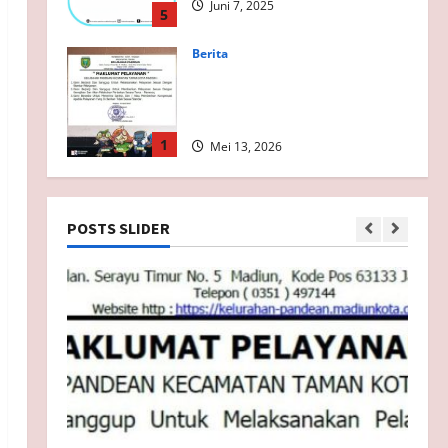
Juni 7, 2025
5
Berita
Maklumat Pelayanan
Kelurahan Pandean Tahun
2026
1
Mei 13, 2026
Berita
Pelayanan Prima wujudkan
IPP SKM Tahun 2025
POSTS SLIDER
meningkat
2
Mei 12, 2026
Berita
Kelurahan Pandean Resmikan
Standar Pelayanan (SP) Baru
Mei 11, 2026
3