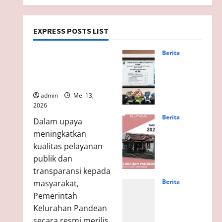
EXPRESS POSTS LIST
Berita
Berita
Maklumat Pelayanan
Pela
Kelurahan Pandean
yana
Tahun 2026
n
admin
Mei 13,
Prim
2026
a
Berita
wuju
Dalam upaya
Kelu
dka
meningkatkan
raha
n
kualitas pelayanan
n
IPP
publik dan
Pan
SKM
transparansi kepada
dea
Tah
Berita
masyarakat,
n
un
FAQ
Res
2025
Pemerintah
PEL
mik
men
Kelurahan Pandean
AYA
an
ingk
secara resmi merilis