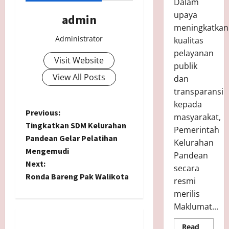
Dalam
2
i
(
upaya
admin
6
n
S
Juni
meningkatkan
g
P
7,
Administrator
kualitas
2025
k
)
Mei
pelayanan
a
B
13,
Visit Website
2026
t
a
publik
r
View All Posts
dan
u
Mei
transparansi
12,
kepada
2026
Mei
P
Previous:
masyarakat,
11,
Tingkatkan SDM Kelurahan
Pemerintah
2026
o
Pandean Gelar Pelatihan
Kelurahan
Mengemudi
Pandean
s
Next:
secara
t
Ronda Bareng Pak Walikota
resmi
merilis
n
Maklumat...
a
Read