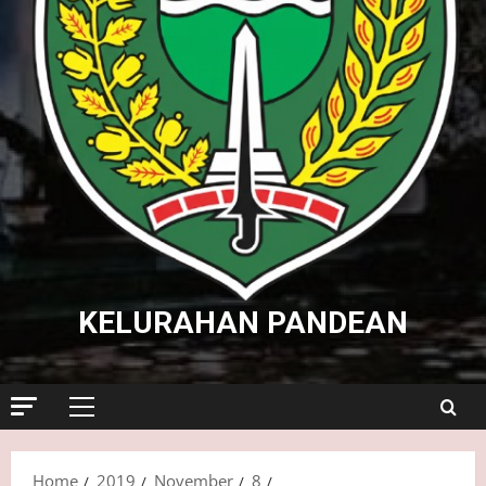
KELURAHAN PANDEAN
Primary
Menu
Home
2019
November
8