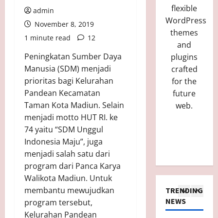
flexible
admin
WordPress
November 8, 2019
themes
1 minute read
12
and
Peningkatan Sumber Daya
plugins
Manusia (SDM) menjadi
crafted
prioritas bagi Kelurahan
for the
Pandean Kecamatan
future
Taman Kota Madiun. Selain
web.
menjadi motto HUT RI. ke
74 yaitu “SDM Unggul
Indonesia Maju”, juga
menjadi salah satu dari
program dari Panca Karya
Walikota Madiun. Untuk
membantu mewujudkan
TRENDING
B
NEWS
program tersebut,
P
Kelurahan Pandean