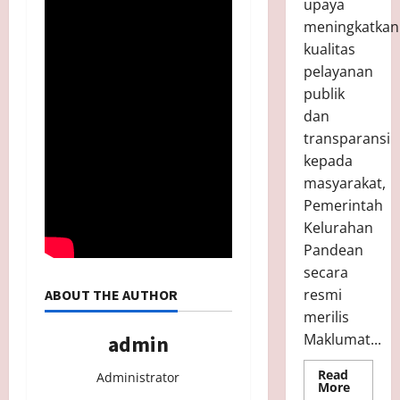
upaya
6
n
S
Juni
meningkatkan
g
P
7,
kualitas
2025
k
)
Mei
pelayanan
a
B
13,
2026
t
a
publik
r
dan
u
Mei
transparansi
12,
kepada
2026
Mei
masyarakat,
11,
Pemerintah
2026
Kelurahan
Pandean
secara
resmi
ABOUT THE AUTHOR
merilis
Maklumat...
admin
Read
Administrator
Read
More
more