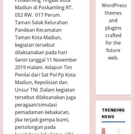
WordPress
Madiun di Poskamling RT.
themes
052 RW. 017 Perum.
and
Taman Salak Kelurahan
plugins
Pandean Kecamatan
crafted
Taman Kota Madiun,
for the
kegiatan tersebut
future
dilaksanakan pada hari
web.
Senin tanggal 11 November
2019 malam. Adapun Tim
Penilai dari Sat Pol Pp Kota
Madiun, Kepolisian dan
Unsur TNI. Dalam kegiatan
tersebut dilaksanakan juga
peragaan/simulasi
TRENDING
pemadaman kebakaran,
B
NEWS
jika terjadi gempa bumi,
P
pertolongan pada
Berita
Berita
Berita
Berita
Berita
Berit
y